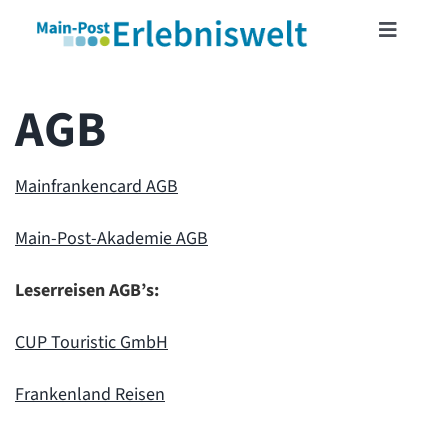
Skip
Toggle
to
Navigat
content
START
AGB
MAINFRANKENCARD
Mainfrankencard AGB
TICKETSHOP
Main-Post-Akademie AGB
Leserreisen AGB’s:
VERANSTALTUNGEN
CUP Touristic GmbH
LESERREISEN
Frankenland Reisen
LESERAKTIONEN