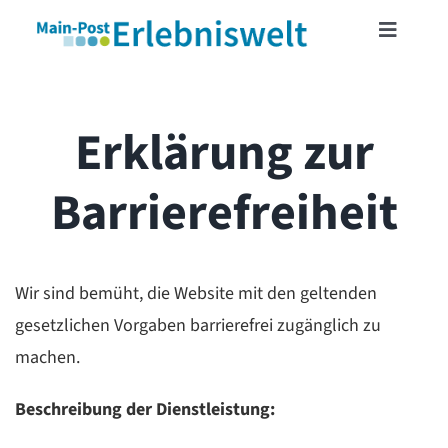
Skip
Toggle
to
Navigat
content
START
Erklärung zur
MAINFRANKENCARD
Barrierefreiheit
TICKETSHOP
Wir sind bemüht, die Website mit den geltenden
VERANSTALTUNGEN
gesetzlichen Vorgaben barrierefrei zugänglich zu
machen.
LESERREISEN
Beschreibung der Dienstleistung:
LESERAKTIONEN