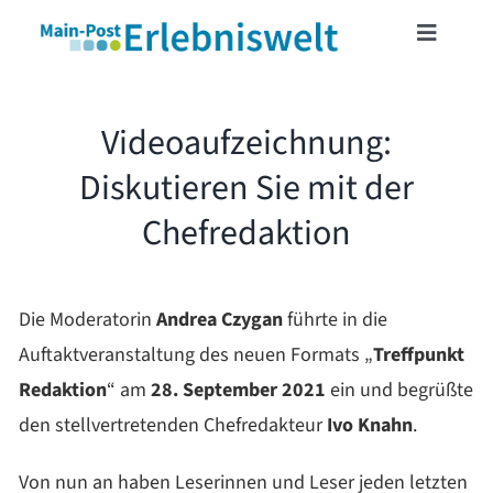
Skip
Toggle
to
Navigat
content
START
Videoaufzeichnung:
Diskutieren Sie mit der
MAINFRANKENCARD
Chefredaktion
TICKETSHOP
Die Moderatorin
Andrea Czygan
führte in die
VERANSTALTUNGEN
Auftaktveranstaltung des neuen Formats „
Treffpunkt
Redaktion
“ am
28. September 2021
ein und begrüßte
LESERREISEN
den stellvertretenden Chefredakteur
Ivo Knahn
.
LESERAKTIONEN
Von nun an haben Leserinnen und Leser jeden letzten