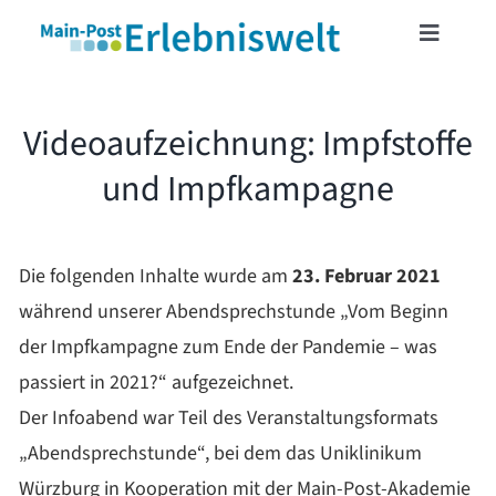
Skip
Toggle
to
Navigat
content
START
Videoaufzeichnung: Impfstoffe
und Impfkampagne
MAINFRANKENCARD
TICKETSHOP
Die folgenden Inhalte wurde am
23. Februar 2021
während unserer Abendsprechstunde „Vom Beginn
VERANSTALTUNGEN
der Impfkampagne zum Ende der Pandemie – was
passiert in 2021?“ aufgezeichnet.
LESERREISEN
Der Infoabend war Teil des Veranstaltungsformats
„Abendsprechstunde“, bei dem das Uniklinikum
LESERAKTIONEN
Würzburg in Kooperation mit der Main-Post-Akademie