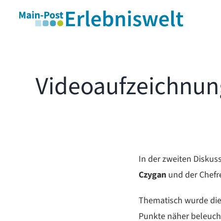
Skip
to
content
Videoaufzeichnung
In der zweiten Diskus
Czygan
und der Chef
Thematisch wurde die 
Punkte näher beleuch