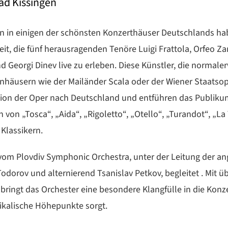
Bad Kissingen
n in einigen der schönsten Konzerthäuser Deutschlands ha
it, die fünf herausragenden Tenöre Luigi Frattola, Orfeo Za
d Georgi Dinev live zu erleben. Diese Künstler, die normaler
häusern wie der Mailänder Scala oder der Wiener Staatsope
tion der Oper nach Deutschland und entführen das Publikum
 von „Tosca“, „Aida“, „Rigoletto“, „Otello“, „Turandot“, „La
 Klassikern.
vom Plovdiv Symphonic Orchestra, unter der Leitung der 
dorov und alternierend Tsanislav Petkov, begleitet . Mit üb
 bringt das Orchester eine besondere Klangfülle in die Konze
ikalische Höhepunkte sorgt.