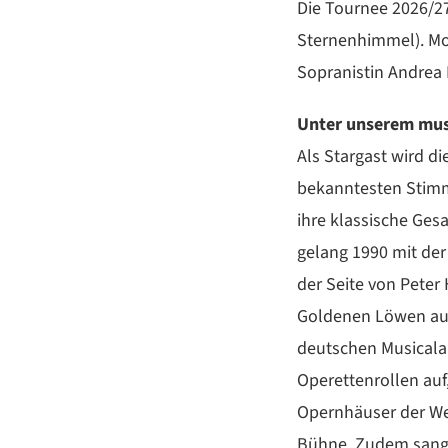
Die Tournee 2026/27
Sternenhimmel). Mod
Sopranistin Andrea 
Unter unserem musi
Als Stargast wird d
bekanntesten Stimm
ihre klassische Ges
gelang 1990 mit der
der Seite von Peter
Goldenen Löwen aus
deutschen Musicalal
Operettenrollen au
Opernhäuser der Wel
Bühne. Zudem sang s