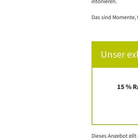
intonieren.
Das sind Momente, f
Unser ex
15 % Ra
Dieses Angebot gilt