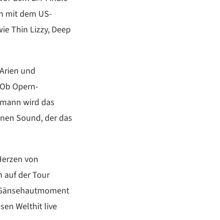
ch mit dem US-
e Thin Lizzy, Deep
 Arien und
. Ob Opern-
ufmann wird das
inen Sound, der das
 Herzen von
 auf der Tour
n Gänsehautmoment
n Welthit live