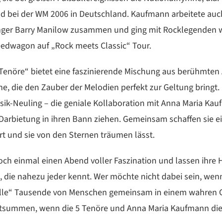
d bei der WM 2006 in Deutschland. Kaufmann arbeitete au
ger Barry Manilow zusammen und ging mit Rocklegenden wi
edwagon auf „Rock meets Classic“ Tour.
 Tenöre“ bietet eine faszinierende Mischung aus berühmten
ne, die den Zauber der Melodien perfekt zur Geltung bringt
sik-Neuling – die geniale Kollaboration mit Anna Maria Ka
Darbietung in ihren Bann ziehen. Gemeinsam schaffen sie e
rt und sie von den Sternen träumen lässt.
och einmal einen Abend voller Faszination und lassen ihre
die nahezu jeder kennt. Wer möchte nicht dabei sein, wenn
stelle“ Tausende von Menschen gemeinsam in einem wahre
ummen, wenn die 5 Tenöre und Anna Maria Kaufmann diese