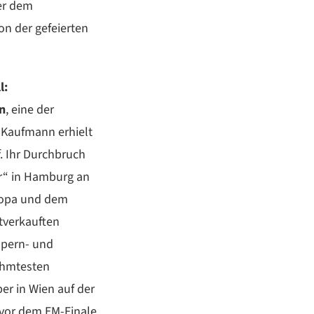
ter dem
on der gefeierten
l:
n
, eine der
 Kaufmann erhielt
. Ihr Durchbruch
er“ in Hamburg an
uropa und dem
tverkauften
Opern- und
ühmtesten
er in Wien auf der
 vor dem EM-Finale