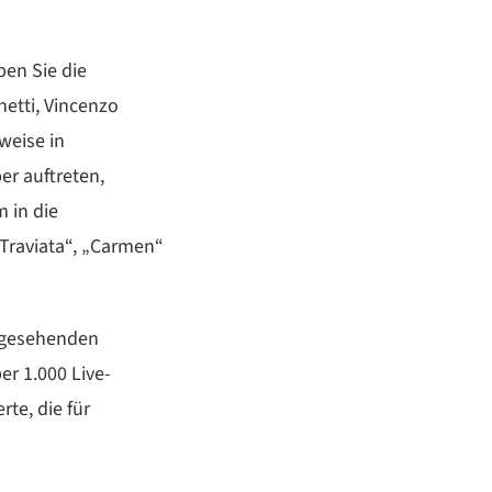
ben Sie die
netti, Vincenzo
weise in
r auftreten,
 in die
 Traviata“, „Carmen“
angesehenden
er 1.000 Live-
rte, die für