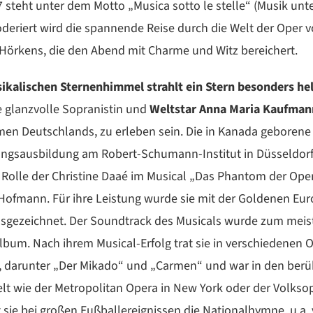
 steht unter dem Motto „Musica sotto le stelle“ (Musik un
eriert wird die spannende Reise durch die Welt der Oper v
Hörkens, die den Abend mit Charme und Witz bereichert.
kalischen Sternenhimmel strahlt ein Stern besonders hel
ie glanzvolle Sopranistin und
Weltstar Anna Maria Kaufman
en Deutschlands, zu erleben sein. Die in Kanada geborene
angsausbildung am Robert-Schumann-Institut in Düsseldorf
 Rolle der Christine Daaé im Musical „Das Phantom der Op
 Hofmann. Für ihre Leistung wurde sie mit der Goldenen E
gezeichnet. Der Soundtrack des Musicals wurde zum meis
bum. Nach ihrem Musical-Erfolg trat sie in verschiedenen 
f, darunter „Der Mikado“ und „Carmen“ und war in den ber
t wie der Metropolitan Opera in New York oder der Volksop
ie bei großen Fußballereignissen die Nationalhymne, u.a.