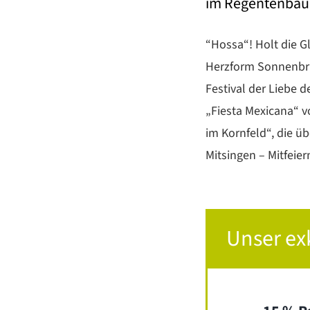
im Regentenbau,
“Hossa“! Holt die G
Herzform Sonnenbril
Festival der Liebe d
„Fiesta Mexicana“ v
im Kornfeld“, die ü
Mitsingen – Mitfeier
Unser ex