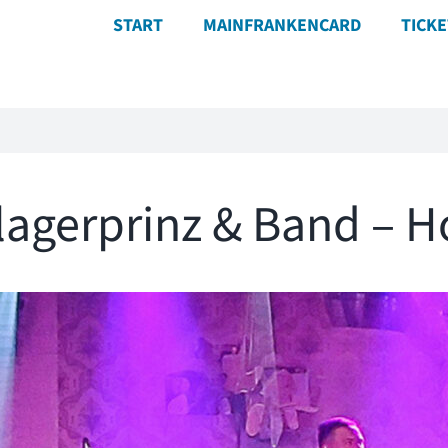
START
MAINFRANKENCARD
TICK
lagerprinz & Band – H