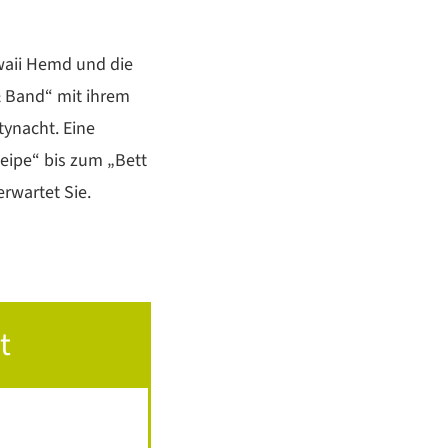
awaii Hemd und die
& Band“ mit ihrem
tynacht. Eine
neipe“ bis zum „Bett
erwartet Sie.
t