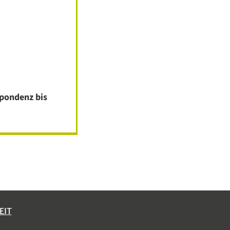
spondenz bis
EIT