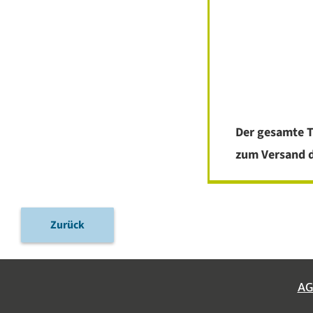
Der gesamte T
zum Versand d
Zurück
AG