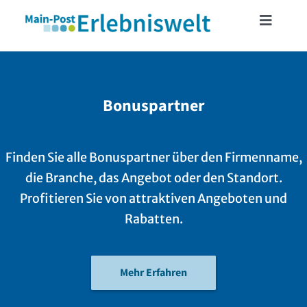
Skip
Toggle
to
Navigat
content
START
Bonuspartner
MAINFRANKENCARD
Finden Sie alle Bonuspartner über den Firmenname,
TICKETSHOP
die Branche, das Angebot oder den Standort.
Profitieren Sie von attraktiven Angeboten und
VERANSTALTUNGEN
Rabatten.
LESERREISEN
Mehr Erfahren
LESERAKTIONEN