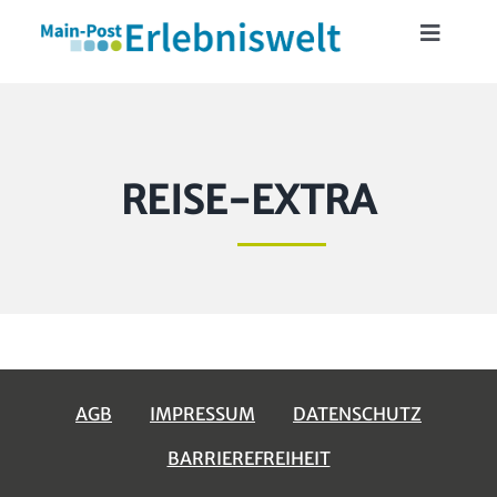
Skip
Toggle
to
Navigat
content
START
MAINFRANKENCARD
REISE-EXTRA
TICKETSHOP
VERANSTALTUNGEN
LESERREISEN
AGB
IMPRESSUM
DATENSCHUTZ
BARRIEREFREIHEIT
LESERAKTIONEN