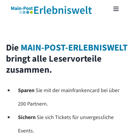
Skip
Toggle
to
Navigat
content
START
Die
MAIN-POST-ERLEBNISWELT
MAINFRANKENCARD
bringt alle Leservorteile
zusammen.
TICKETSHOP
VERANSTALTUNGEN
Sparen
Sie mit der mainfrankencard bei über
200 Partnern.
LESERREISEN
Sichern
Sie sich Tickets für unvergessliche
LESERAKTIONEN
Events.