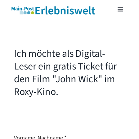
Skip
Toggle
to
Navigat
content
START
Ich möchte als Digital-
MAINFRANKENCARD
Leser ein gratis Ticket für
TICKETSHOP
den Film "John Wick" im
Roxy-Kino.
VERANSTALTUNGEN
LESERREISEN
LESERAKTIONEN
Vorname, Nachname
*